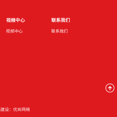
视频中心
联系我们
视频中心
联系我们
建设：
优尚网络