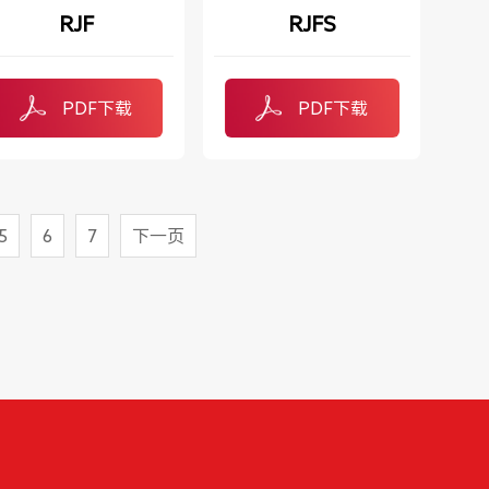
RJF
RJFS
PDF下载
PDF下载
5
6
7
下一页