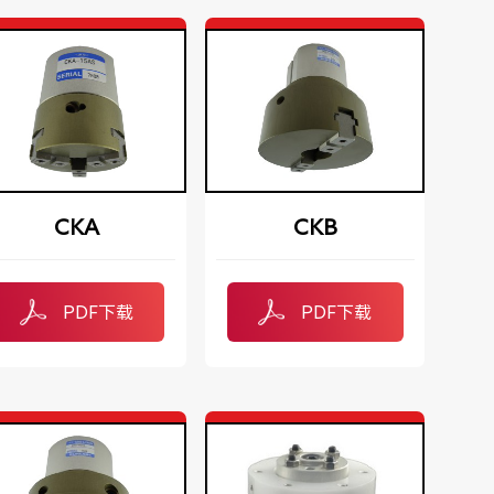
CKA
CKB
PDF下载
PDF下载