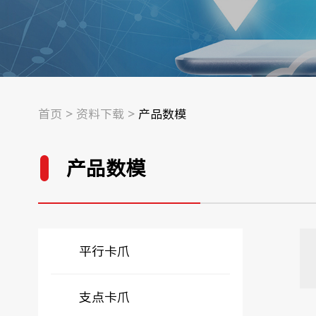
首页
>
资料下载
>
产品数模
产品数模
平行卡爪
支点卡爪