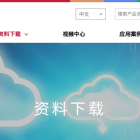
中文
资料下载
视频中心
应用案
资料下载