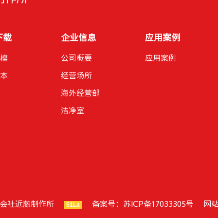
下载
企业信息
应用案例
模
公司概要
应用案例
本
经营场所
海外经营部
洁净室
式会社近藤制作所
备案号：
苏ICP备17033305号
网站
51La