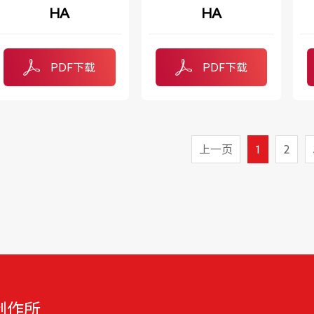
HA
HA
PDF下载
PDF下载
上一页
1
2
制作所