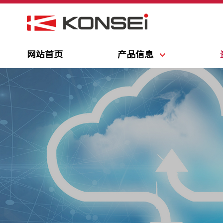
网站首页
产品信息