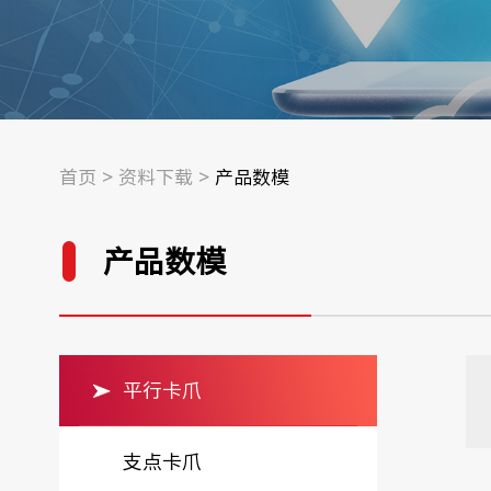
首页
>
资料下载
>
产品数模
产品数模
平行卡爪
支点卡爪