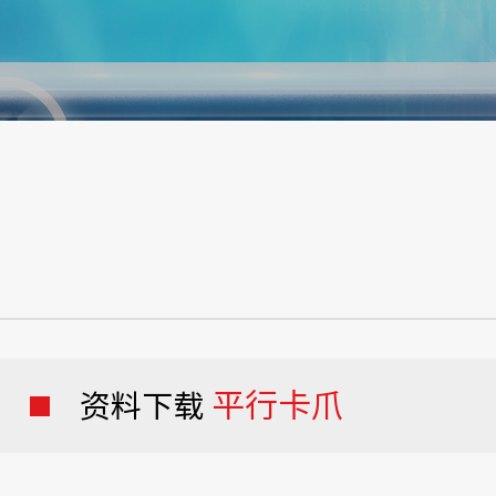
平行卡爪
资料下载