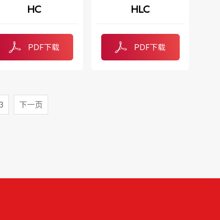
HC
HLC
PDF下载
PDF下载
3
下一页