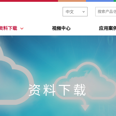
中文
资料下载
视频中心
应用案
资料下载