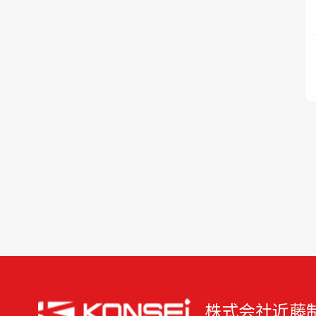
株式会社近藤